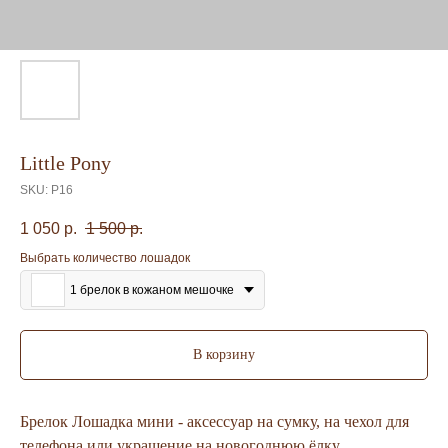
Little Pony
SKU:
P16
1 050
р.
1 500
р.
Выбрать количество лошадок
1 брелок в кожаном мешочке
В корзину
Брелок Лошадка мини - аксессуар на сумку, на чехол для
телефона или украшение на новогоднюю ёлку.